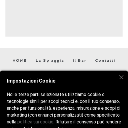
HOME
La Spiaggia
Il Bar
Contatti
Veniteci a trovare vi aspettiamo! Siamo aperti tutti i giorni
Impostazioni Cookie
dalle 9:00 alle 18:30.
Noi e terze parti selezionate utilizziamo cookie o
tecnologie simili per scopi tecnici e, con il tuo consenso,
anche per funzionalità, esperienza, misurazione e scopi di
marketing (con annunci personalizzati) come specificato
nella
politica sui cookie
. Rifiutare il consenso può rendere