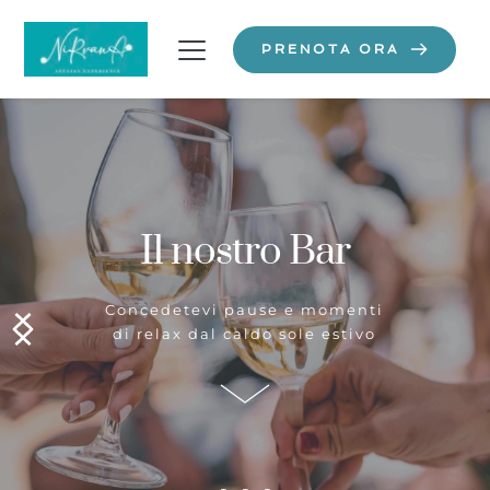
PRENOTA ORA
Nirvana Apulian 
Experience
Un'oasi di benessere tra sole,
mare e buon cibo nella
splendida Puglia