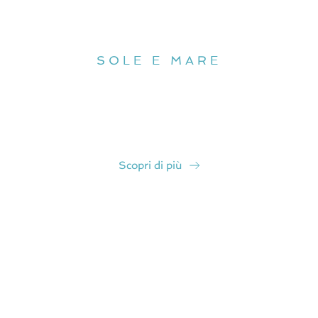
La nostra spiaggia
SOLE E MARE
“Un’area curata e accogliente, dove vista mare, relax sul
prato e comodità si incontrano per rendere unica ogni
giornata.”
Scopri di più